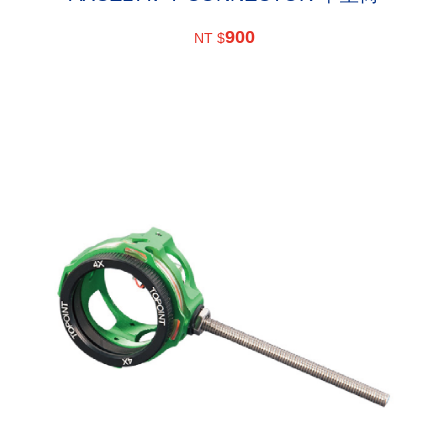
900
NT $