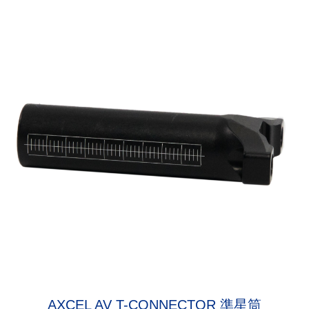
AXCEL AV T-CONNECTOR 準星筒